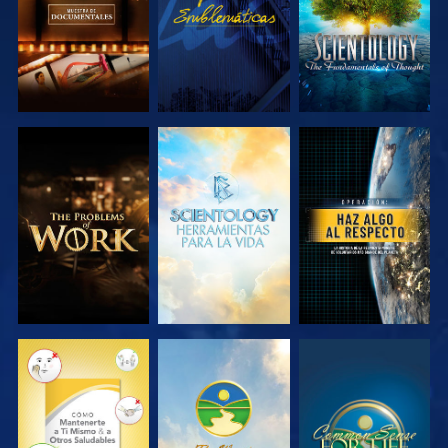
EXPLORA LAS
EXPLORA LAS
VE
SERIES
SERIES
VE
VE
VE