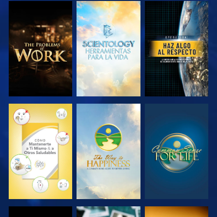
EXPLORA LAS
EXPLORA LAS
VE
SERIES
SERIES
VE
VE
VE