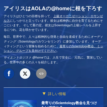
アイリスはAOLAの@homeに根を下ろす
アイリスはひとつの目標を持って、
上級オーガニゼーション・ロサンゼ
ルス
にしっかりと立っています。彼女は精神的に自分を育てるためにそ
こにいます。 そして案の定、彼女はScientologyの上級レベルを上昇す
るにつれ、花を咲かせています。
毎日、世界中で、人々は精神的な啓発と自由を達成するために
オーディ
（Scientologyのカウンセリング）に参加しています。 オーデ
ティング
ィティングという冒険を始めるために、
最寄りのScientology教会、ミッ
ション、グループを見付けてください
。
では、人生で安全に、元気に、繁栄してい
サイエントロジスト @home
る、世界中の多くの人々を紹介します。
詳しい情報
最寄りのScientology教会を見つけ