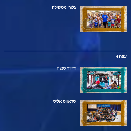
גלורי מטיפילה
עונה 4
דייויד סנצ'ז
טראוויס אליס