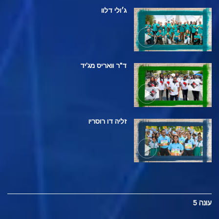
ג׳ולי דלוו
ד"ר וואריס מג'יד
זליה דו רוסריו
עונה 5