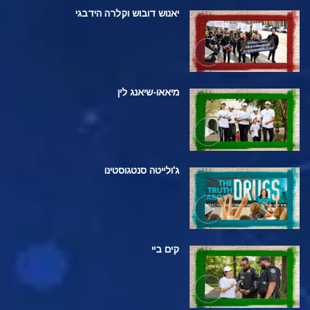
יאנוש דובוש וקלרה הידבגי
מיאאו-שיאנג לין
ג'ולייטה סנטגוסטינו
קים ביי