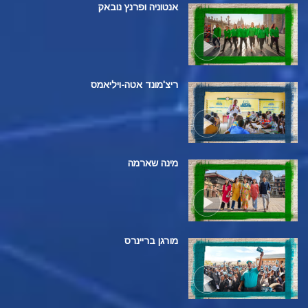
אנטוניה ופרנץ נובאק
ריצ'מונד אטה-ויליאמס
מינה שארמה
מורגן בריינרס