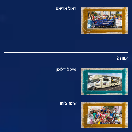
ראול אריאס
עונה 2
מייקל דלאון
שינה צ'והן