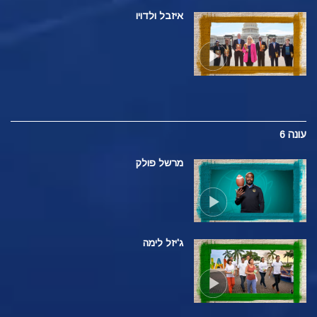
איזבל ולדויו
עונה 6
מרשל פולק
ג'יזל לימה