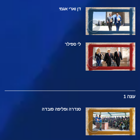
דן וארי אגמי
לי ספילר
עונה 1
סנדרה ופליפה פובדה