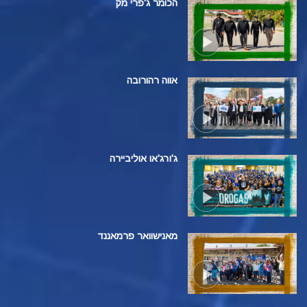
הכומר ג'פרי מק
אווה רהורובה
ג'ורג'או אוליביירה
מאנישוואר פרמאננד