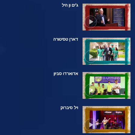
ג'ים ון היל
דארן טסיטורה
אדוארדו סבּיון
ויל סיברוק