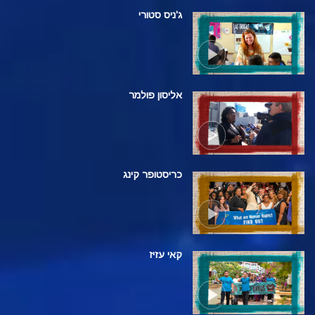
ג'ניס סטורי
אליסון פולמר
כריסטופר קינג
קאי עזיז