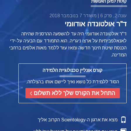
קולות למען האנושות
עונה 2, פרק 6 | משודר 7 בנובמבר 2018
ד"ר אולטונדה אודוומי
ד"ר אולטונדה אודוומי היה עד להשפעה ההרסנית שהיתה
לאנאלפביתיות על ארצו ניגריה. הוא התמודד עם הבעיה על-ידי
הכנסת שיטת חינוך חדשה ומאז עזר ללמד מאות אלפים ברחבי
המדינה.
קורס אונליין טכנולוגיית הלמידה
הסוד ללמידת כל נושא ואיך ליישם אותו בהצלחה.
התחל את הקורס שלך ללא תשלום
מצא את ארגון ה-Scientology הקרוב אליך