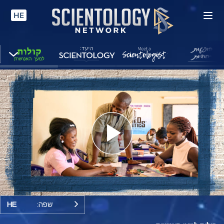
HE
Play
Video
שפה:
HE