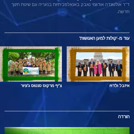
ד"ר אולטונדה אודוומי נאבק באנאלפביתיות בניגריה עם שיטת חינוך
חדשה.
עוד
מ-'קולות למען האנושות'
איזבל ולדויו
צ'יף מרקוס סנטוס ג'וניור
הורדה