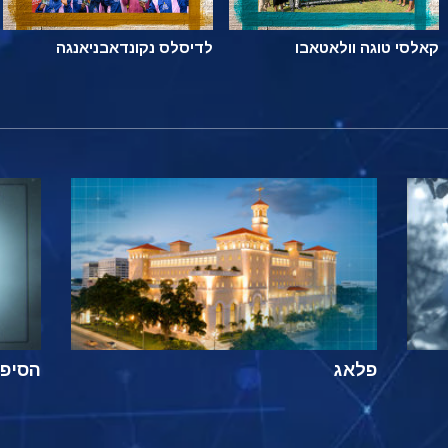
קאלסי טוגה וולאטאבו
לדיסלס נקונדאבניאנגה
פלאג
הסיפור ה