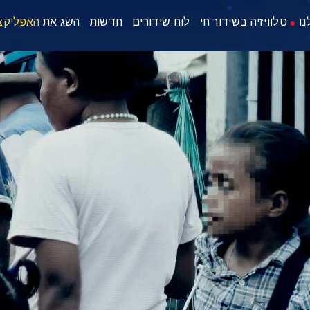
נו
טלוויזיה בשידור חי
לוח שידורים
חדשות
השג את
האפליקצ