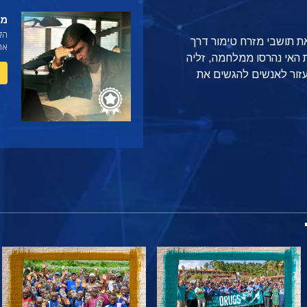
מה
הקו
את תושבי מזרח טימור דרך
את 
 במדינת האי נהרסו ממלחמה, זליה
זור לאנשים להגשים את