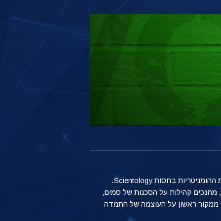
הצטרף לאנשים שעושים שינוי מכל הדתות, התרבויות והאומות כשהם מעניקים עזרה לקהילותיהם באמצעות התוכניות ההומניטריות בחסות Scientology.
 מחנכים קהילות על הסכנות של סמים,
ם ממקור ראשון על העוצמה של התמדה