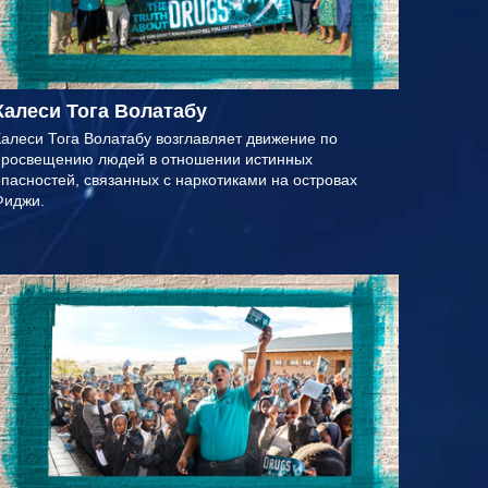
Калеси Тога Волатабу
алеси Тога Волатабу возглавляет движение по
просвещению людей в отношении истинных
пасностей, связанных с наркотиками на островах
Фиджи.