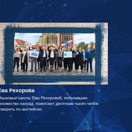
Ева Рехорова
Языковые школы Евы Рехоровой, получившие
ножество наград, помогают десяткам тысяч чехов
оворить по-английски.