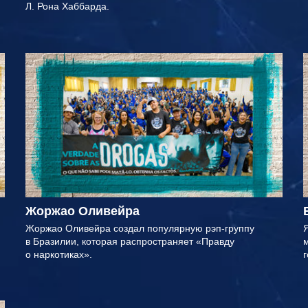
Л. Рона Хаббарда.
Жоржао Оливейра
Жоржао Оливейра создал популярную рэп-группу
в Бразилии, которая распространяет «Правду
м
о наркотиках».
г