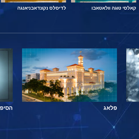
קאלסי טוגה וולאטאבו
לדיסלס נקונדאבניאנגה
פלאג
הסיפור ה