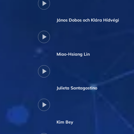
János Dobos och Klára Hídvégi
Miao-Hsiang Lin
Julieta Santagostino
Kim Bey