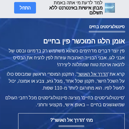
למד לדעת מי אתה באמת
התחל
מבחן אישיות באינטרנט ללא
תשלום
סיינטולוג'יסטים בחיים
אומן הלגו המוכשר פין בחיים
פין יוצר דברים מדהימים כשהוא משתמש רק בדמיונו ובסט של
אבני לגו. אבני הבנייה האהובות עוזרות לפין להניח את הבסיס
להנאה ארוכת טווח שמתלווה ליצירה!
קרא את '
הדרך אל האושר
', התקנון המוסרי הראשון שמבוסס כולו
על השכל הישר, תקנון שכל אחד, מכל גזע, צבע או אמונה, יכול
לפעול לפיו.
הוא מתורגם ליותר מ-110 שפות.
'סיינטולוג'יסטים בחיים' מציגה סיינטולוג'יסטים מכל רחבי העולם
שמשגשגים
בחיים – באופן
אישי, מקצועי ורוחני.
מהי
'הדרך אל האושר'?