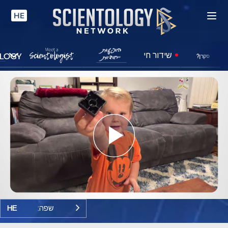
HE
שידור חי
סקרן?
Play
Video
שפה:
HE