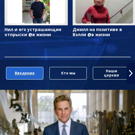
Нил и его устрашающие
Джилл на позитиве в
отпрыски @в жизни
Вэлли @в жизни
Наши
Введение
Кто мы
церкви