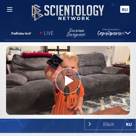
RU
LIVE
Любопытно?
Play
Video
ЯЗЫК:
RU