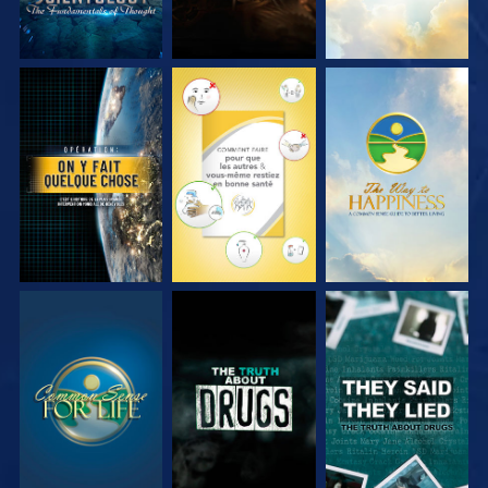
REGARDER
REGARDER
REGARDER
REGARDER
REGARDER
REGARDER