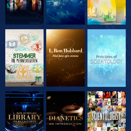
UDFORSK
UDFORSK
UDFORSK
SERIEN
SERIEN
SERIEN
UDFORSK
UDFORSK
SE
SERIEN
SERIEN