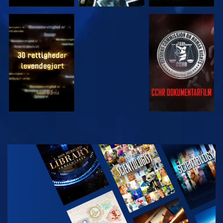
SE
SE
SE
SE
UDFORSK
SERIEN