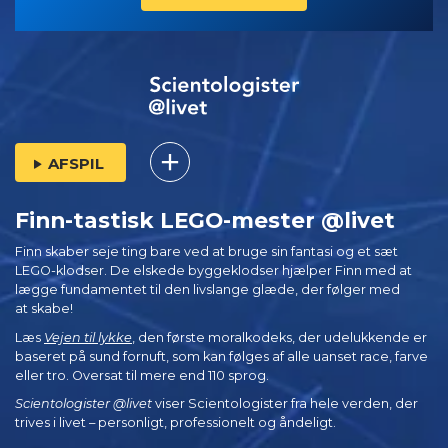
AFSPIL
Finn-tastisk LEGO-mester @livet
Finn skaber seje ting bare ved at bruge sin fantasi og et sæt
LEGO-klodser. De elskede byggeklodser hjælper Finn med at
lægge fundamentet til den livslange glæde, der følger med
at skabe!
Læs
Vejen til lykke
, den første moralkodeks, der udelukkende er
baseret på sund fornuft, som kan følges af alle uanset race, farve
eller tro. Oversat til mere end 110 sprog.
Scientologister @livet
viser Scientologister fra hele verden, der
trives
i livet – personligt,
professionelt og åndeligt.