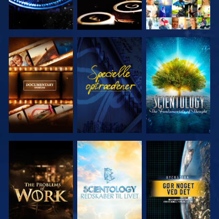
UDFORSK
SE
UDFORSK
SERIEN
SERIEN
UDFORSK
UDFORSK
SE
SERIEN
SERIEN