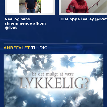
Neal og hans
Jill er oppe i Valley @livet
skræmmende afkom
@livet
ANBEFALET
TIL DIG