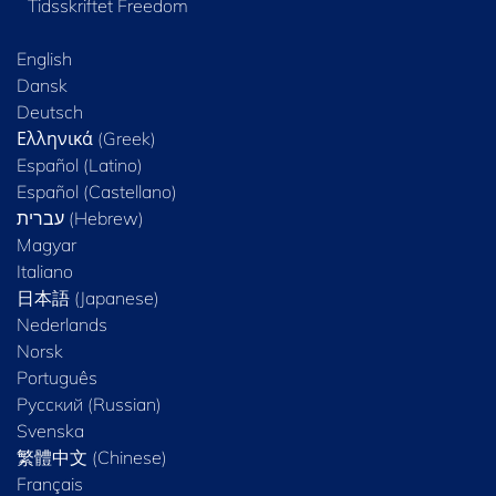
Tidsskriftet Freedom
English
Dansk
Deutsch
Ελληνικά (Greek)
Español (Latino)
Español (Castellano)
Magyar
Italiano
日本語 (Japanese)
Nederlands
Norsk
Português
Русский (Russian)
Svenska
繁體中文 (Chinese)
Français