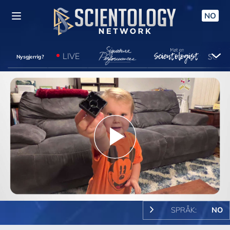
NO
LIVE
Nysgjerrig?
Play
Video
SPRÅK:
NO