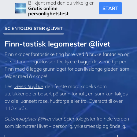
Bli kjent med den du virkelig er
START
Gratis online
personlighetstest
SCIENTOLOGISTER @LIVET
Finn-tastisk legomester @livet
Finn skaper fantastiske ting bare ved å bruke fantasien og
et sett med legoklosser. De kjære byggeklossene hjelper
Finn med å legge grunnlaget for den livslange gleden som
følger med å skape!
Les
Veien til lykke
, den første moralkodeks som
utelukkende er basert på sunn fornuft, en som kan følges
av alle, uansett rase, hudfarge eller tro. Oversatt til over
110 språk.
Scientologister @livet
viser Scientologister fra hele verden
som blomstrer i
livet – personlig,
yrkesmessig og åndelig.