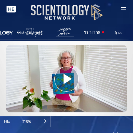
HE
שידור חי
סקרן?
Play
Video
שפה:
HE