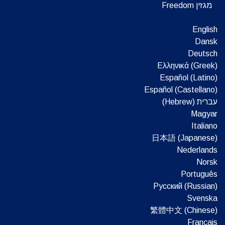
מגזין Freedom
English
Dansk
Deutsch
Ελληνικά (Greek)
Español (Latino)
Español (Castellano)
עברית (Hebrew)‏
Magyar
Italiano
日本語 (Japanese)
Nederlands
Norsk
Português
Русский (Russian)
Svenska
繁體中文 (Chinese)
Français