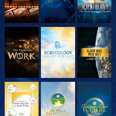
UTFORSK
UTFORSK
SE
SERIEN
SERIEN
SE
SE
SE