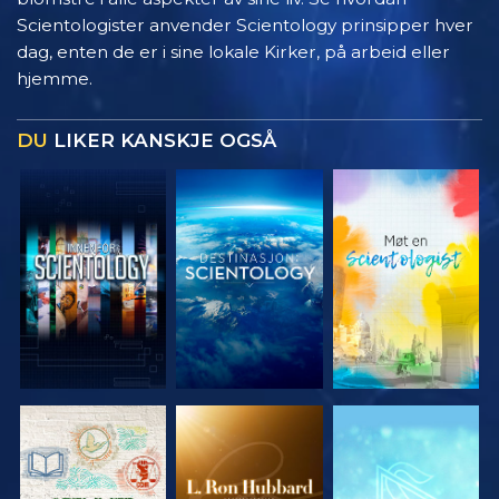
Scientologister anvender Scientology prinsipper hver
dag, enten de er i sine lokale Kirker, på arbeid eller
hjemme.
DU
LIKER KANSKJE OGSÅ
UTFORSK
UTFORSK
UTFORSK
SERIEN
SERIEN
SERIEN