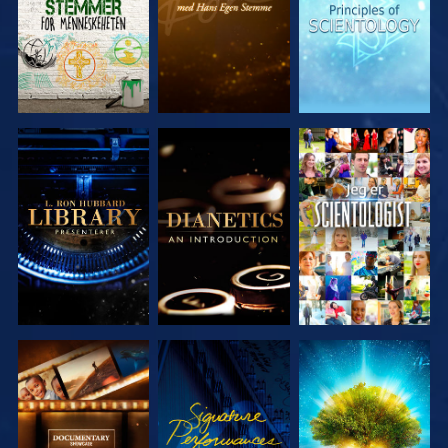
UTFORSK
UTFORSK
SE
SERIEN
SERIEN
UTFORSK
SE
UTFORSK
SERIEN
SERIEN