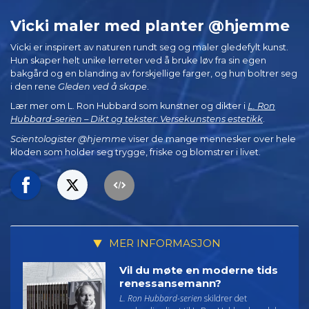
Vicki maler med planter @hjemme
Vicki er inspirert av naturen rundt seg og maler gledefylt kunst.
Hun skaper helt unike lerreter ved å bruke løv fra sin egen
bakgård og en blanding av forskjellige farger, og hun boltrer seg
i den rene
Gleden ved å skape
.
Lær mer om L. Ron Hubbard som kunstner og dikter i
L. Ron
Hubbard-serien – Dikt og tekster: Versekunstens estetikk
.
Scientologister @hjemme
viser de mange mennesker over hele
kloden som holder seg trygge, friske og blomstrer i livet.
MER INFORMASJON
Vil du møte en moderne tids
renessansemann?
L. Ron Hubbard-serien
skildrer det