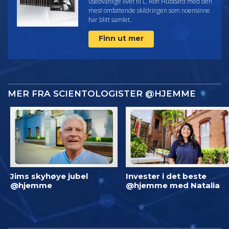
usedvanlige livet til L. Ron Hubbard med den
mest omfattende skildringen som noensinne
har blitt samlet.
Finn ut mer
MER FRA SCIENTOLOGISTER @HJEMME
Jims skyhøye jubel
Invester i det beste
@hjemme
@hjemme med Natalia