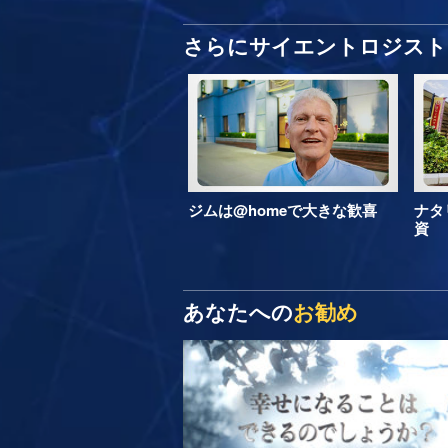
さらにサイエントロジスト 
ジムは@homeで大きな歓喜
ナタ
資
あなたへの
お勧め