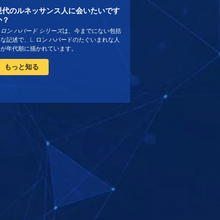
現代のルネッサンス人に会いたいです
か？
. ロン ハバード シリーズ
は、今までにない包括
な記述で、L. ロン ハバードのたぐいまれな人
生が年代順に描かれています。
もっと知る