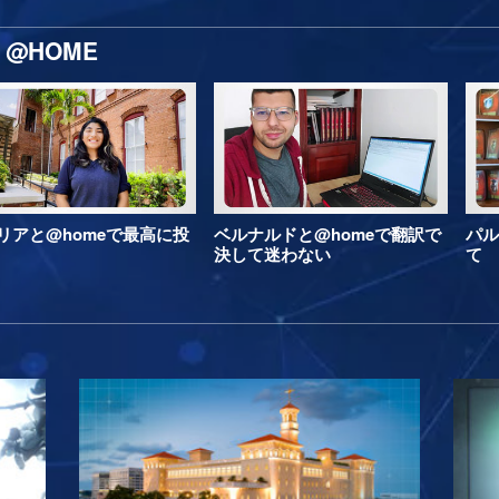
@HOME
リアと@homeで最高に投
ベルナルドと@homeで翻訳で
パル
決して迷わない
て