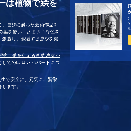
キーは植物で絵を
L
て、喜びに満ちた芸術作品を
的
庭の葉を使い、さまざまな色を
を創造し、
創造する喜び
を発
/作詞家—美を伝える言葉 言葉が
してのL. ロン ハバードにつ
人生で安全に、元気に、繁栄
介します。