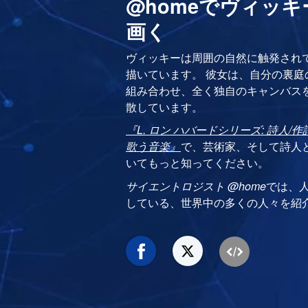
@homeでヴィッ
画く
ヴィッキーは周囲の自然に触発され
描いています。 彼女は、自分の裏
組み合わせ、全く独自のキャンバス
散しています。
『L. ロン ハバードシリーズ: 詩人
歌う音楽』
で、芸術家、そして詩人と
いてもっと知ってください。
サイエントロジスト @home
では、
している、世界中の多くの人々を紹