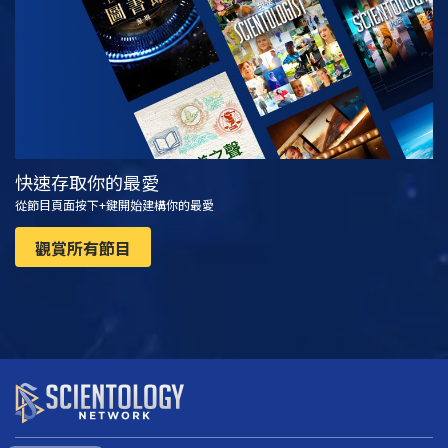
快速存取你的最愛
從節目頁面按下+鍵開始建構你的最愛
觀賞所有節目