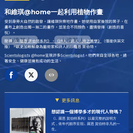
和維琪@home一起利用植物作畫
受到身旁大自然的啟發，讓維琪快樂地作畫。她使用自家後院的葉子，在
畫布上創造出獨一無二的畫作，並混合不同顏色，盡情發揮
〈創造的喜
悅〉
。
閱讀
《L. 羅恩 賀伯特系列》，《詩人／詞人：詩之美學》
（僅提供英文
版），以更加瞭解身為藝術家和詩人的L. 羅恩 賀伯特。
Scientologist
s @home
呈現許多
Scientologist
，他們來自全球各地，過
著安全、健康並擁有成功的生活。
更多訊息
想認識一個博學多才的現代人物嗎？
《L. 羅恩 賀伯特系列》以最完整的說明方
式，依年代順序呈現L. 羅恩 賀伯特非凡的一
生。