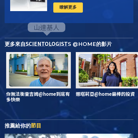
瞭解更多
SCIENTOLOGIST
更多來自
S @HOME的影片
你無法衡量吉姆@home到底有
娜塔莉亞@home最棒的投資
多快樂
節目
推薦給你的