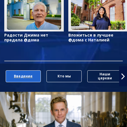
Радости Джима нет
Вложиться в лучшее
предела @дома
@дома с Наталией
Наши
Введение
Кто мы
церкви