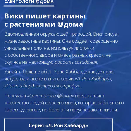
САЕНТОЛОГИ @ДОМА
Вики пишет картины
с растениями @дома
Вдохновлённая окружающей природой, Вики рисует
жизнерадостные картины. Она создаёт совершенно
уникальные полотна, используя листочки
с собственного двора и смесь разных красок, не
скупясь на настоящую
радость созидания
.
Узнайте больше об Л. Роне Хаббарде как деятеле
искусства и поэте в книге серии
«Л. Рон Хаббард»,
«Поэт и бард: экспрессия строфы»
.
Передача
«Саентологи @дома»
представляет
множество людей со всего мира, которые заботятся о
своём здоровье, не болеют и преуспевают в жизни.
Серия «Л. Рон Хаббард»