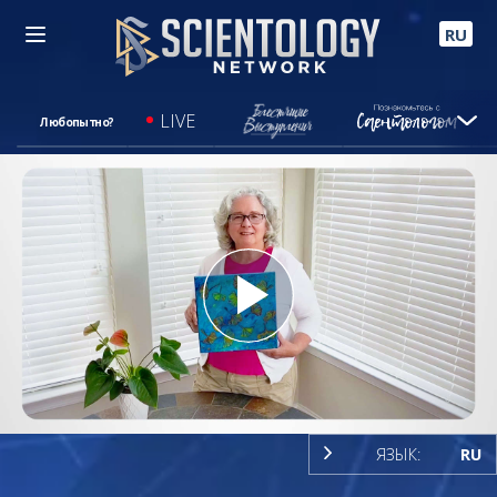
RU
LIVE
Любопытно?
Play
Video
ЯЗЫК:
RU