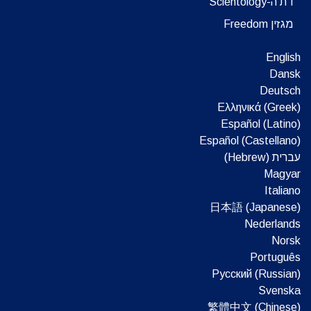
דת ה-Scientology
מגזין Freedom
English
Dansk
Deutsch
Ελληνικά (Greek)
Español (Latino)
Español (Castellano)
עברית (Hebrew)‏
Magyar
Italiano
日本語 (Japanese)
Nederlands
Norsk
Português
Русский (Russian)
Svenska
繁體中文 (Chinese)