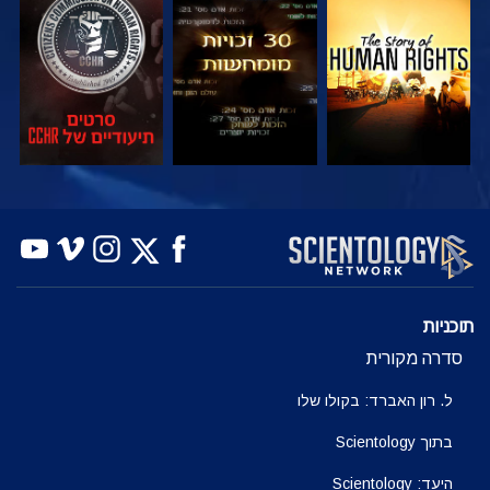
צפה
צפה
צפה
צפה
צפה
בדוק את הסדרה
תוכניות
סדרה מקורית
ל. רון האברד: בקולו שלו
בתוך Scientology
היעד: Scientology