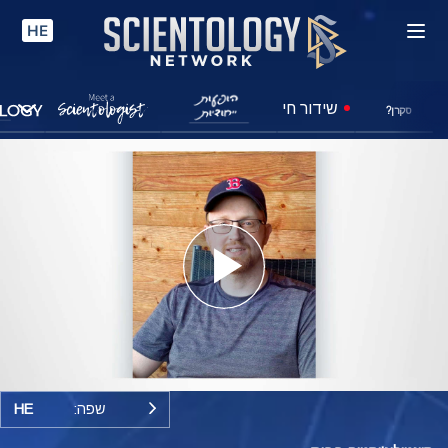
HE
שידור חי
סקרן?
Play
Video
שפה:
HE