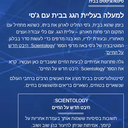
סיינטולוג'יסטים בבית
למעלה בעליית הגג בבית עם ג'סי
בזמן שהוא בבית, ג'סי החליט לארגן את ביתו, כשהוא מתחיל עם
המקום הכי פחות מאורגן – עליית הגג. עם כלי עבודה ועצים
מאחוריו, ובעזרת ילדיו, הוא בנה מדפים כדי לעשות סדר בבלגן.
המוטיבציה של ג'סי באה מדפי הספר '
Scientology: היבט חדש
על החיים
'.
גלה פתרונות אמיתיים לבעיות החיים שעובדים כאן ועכשיו. קרא
את הספר 'Scientology: היבט חדש על החיים'.
'סיינטולוג'יסטים בבית' מציג את האנשים הרבים ברחבי העולם
שנשארים בטוחים, נשארים בריאים ומשגשגים בחיים.
SCIENTOLOGY:
היבט חדש על החיים
תשובות בסיסיות ששמות אותך בעמדת אחריות על
קיומך, אמיתות שניתן להיעזר בהן שוב ושוב.