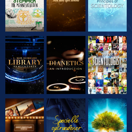
UDFORSK
UDFORSK
SE
SERIEN
SERIEN
UDFORSK
SE
UDFORSK
SERIEN
SERIEN