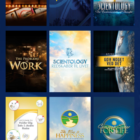
UDFORSK
UDFORSK
SE
SERIEN
SERIEN
SE
SE
SE