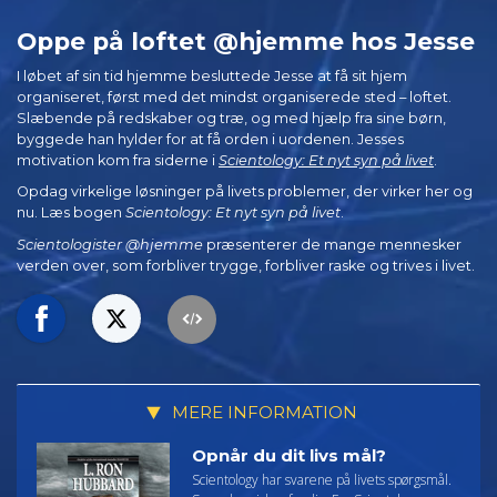
Oppe på loftet @hjemme hos Jesse
I løbet af sin tid hjemme besluttede Jesse at få sit hjem
organiseret, først med det mindst organiserede sted – loftet.
Slæbende på redskaber og træ, og med hjælp fra sine børn,
byggede han hylder for at få orden i uordenen. Jesses
motivation kom fra siderne i
Scientology: Et nyt syn på livet
.
Opdag virkelige løsninger på livets problemer, der virker her og
nu. Læs bogen
Scientology: Et nyt syn på livet
.
Scientologister @hjemme
præsenterer de mange mennesker
verden over, som forbliver trygge, forbliver raske og trives i livet.
MERE INFORMATION
Opnår du dit livs mål?
Scientology har svarene på livets spørgsmål.