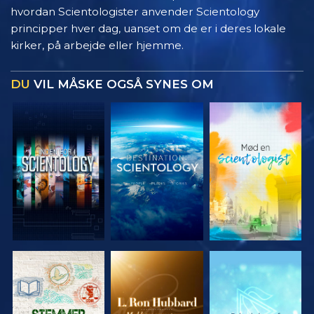
hvordan Scientologister anvender Scientology
principper hver dag, uanset om de er i deres lokale
kirker, på arbejde eller hjemme.
DU
VIL MÅSKE OGSÅ SYNES OM
UDFORSK
UDFORSK
UDFORSK
SERIEN
SERIEN
SERIEN