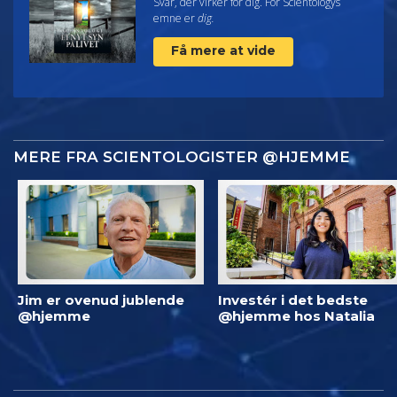
Svar, der virker for dig. For Scientologys
emne er
dig.
Få mere at vide
MERE FRA SCIENTOLOGISTER @HJEMME
Jim er ovenud jublende
Investér i det bedste
@hjemme
@hjemme hos Natalia