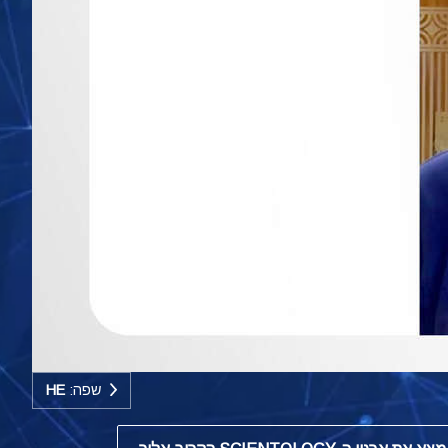
שפה:
HE