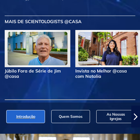
MAIS DE SCIENTOLOGISTS @CASA
Júbilo Fora de Série de Jim
Invista no Melhor @casa
@casa
com Natalia
As Nossas
Introdução
Quem Somos
Igrejas