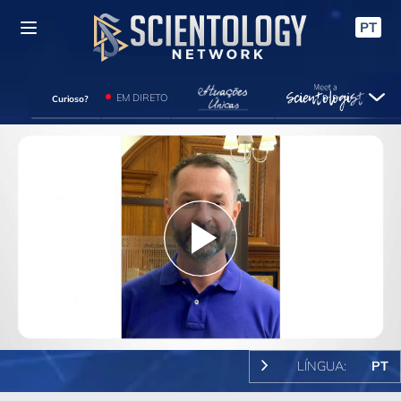
PT
EM DIRETO
Curioso?
Play
Video
LÍNGUA:
PT