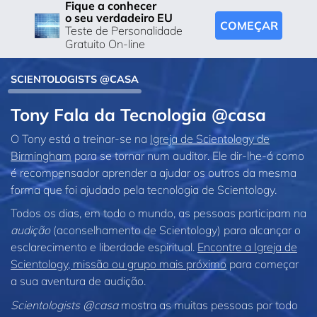
Fique a conhecer
o seu verdadeiro EU
COMEÇAR
Teste de Personalidade
Gratuito On-line
SCIENTOLOGISTS @CASA
Tony Fala da Tecnologia @casa
O Tony está a treinar‑se na
Igreja de Scientology de
Birmingham
para se tornar num auditor. Ele dir‑lhe‑á como
é recompensador aprender a ajudar os outros da mesma
forma que foi ajudado pela tecnologia de Scientology.
Todos os dias, em todo o mundo, as pessoas participam na
audição
(aconselhamento de Scientology) para alcançar o
esclarecimento e liberdade espiritual.
Encontre a Igreja de
Scientology, missão ou grupo mais próximo
para começar
a sua aventura de audição.
Scientologists @casa
mostra as muitas pessoas por todo