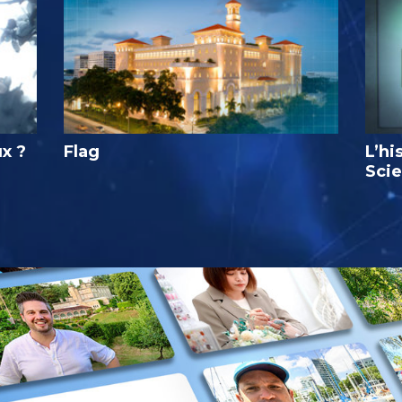
ux ?
Flag
L’hi
Sci