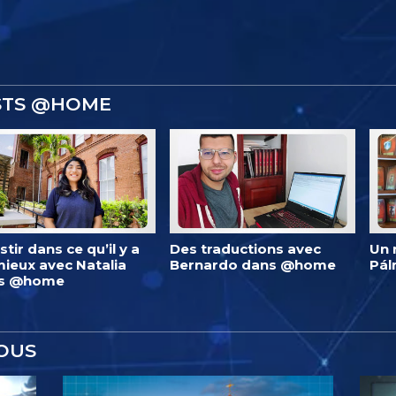
ISTS @HOME
stir dans ce qu’il y a
Des traductions avec
Un 
ieux avec Natalia
Bernardo dans @home
Pá
s @home
OUS