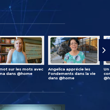
mot sur les mots avec
Angelica apprécie les
Un 
lma dans @home
Fondements dans la vie
co
dans @home
@h