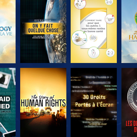
ER
DÉCOUVRIR LES
DÉCOUVRIR LES
DÉC
SÉRIES
SÉRIES
ER
REGARDER
REGARDER
R