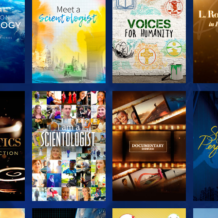
 LES
DÉCOUVRIR LES
DÉCOUVRIR LES
DÉC
S
SÉRIES
SÉRIES