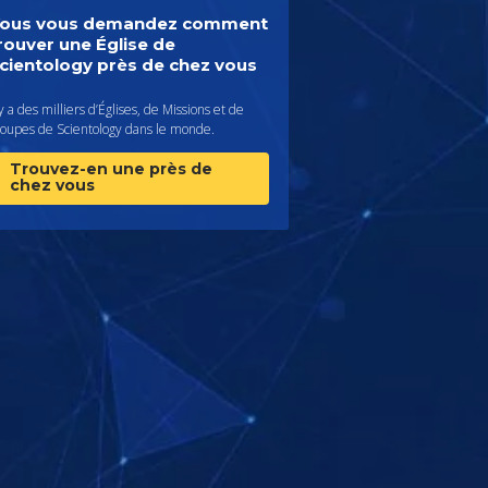
ous vous demandez comment
rouver une Église de
cientology près de chez vous
 y a des milliers d’Églises, de Missions et de
roupes de Scientology dans le monde.
Trouvez-en une près de
chez vous