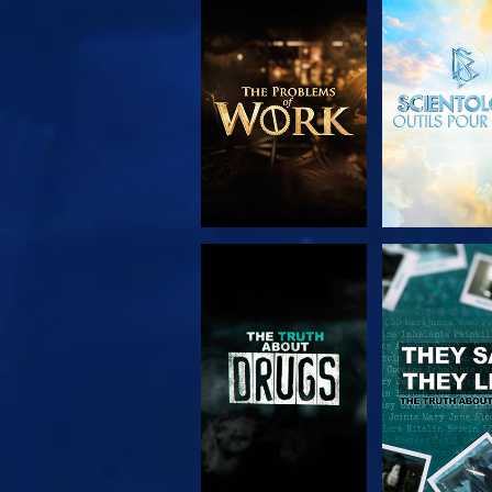
DÉCOUVRIR LES
REGARD
SÉRIES
REGARDER
REGARD