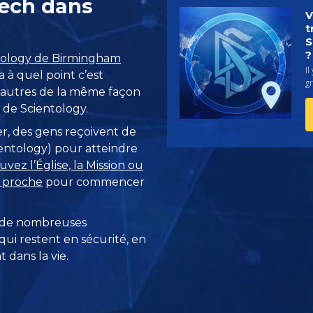
tech dans
V
t
S
?
ntology de Birmingham
Il
a à quel point c’est
g
es autres de la même façon
e de Scientology.
r, des gens reçoivent de
cientology) pour atteindre
uvez l’Église, la Mission ou
s proche
pour commencer
 de nombreuses
ui restent en sécurité, en
 dans la vie.