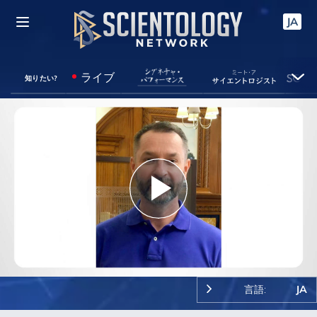
JA
ライブ
知りたい?
Play
Video
言語:
JA