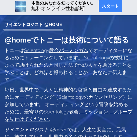
本当のあなたを知ってください｡
スタート
無料オンライン性格診断
サイエントロジスト @HOME
@homeでトニーは技術について語る
トニーは
Scientology教会バーミンガム
でオーディターにな
るためにトレーニングしています。 Scientologyの技術に
よって助けられたのと同じ方法で他の人々を助けることを
学ぶことは、どれほど報われることか、あなたに伝えま
す。
毎日、世界中で、人々は精神的な啓発と自由を達成するた
めに
オーディティング
（Scientologyのカウンセリング）に
参加しています。 オーディティングという冒険を始める
ために、
最寄りのScientology教会、ミッション、グループ
を見付けてください
。
サイエントロジスト @home
では、人生で安全に、元気
に、繁栄している、世界中の多くの人々を紹介します。