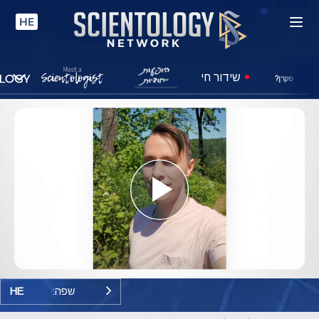
HE
שידור חי
סקרן?
Play
Video
שפה:
HE