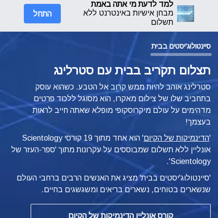
למד לדעת מי אתה באמת
התחל
מבחן אישיות באינטרנט ללא
תשלום
סיינטולוג'יסטים בבית
תצלום תקריב בבית עם סטרלינג
סטרלינג אוהב להיות ממש קרוב אל הטבע. כשהוא עוסק
בתחביב שלו של צילום מאקרו, הוא מסוגל ללכוד פרטים
מדהימים על עולם מיקרוסקופי מופלא שאתה חייב לראות
בעצמך!
'
הדינמיקות של הקיום
'
הוא אחד מתוך 19 קורסי Scientology
אונליין ללא תשלום שמבוססים על עקרונות מתוך 'ספר-העזר של
Scientology'.
'סיינטולוג'יסטים בבית' מציג את האנשים הרבים ברחבי העולם
שנשארים בטוחים, נשארים בריאים ומשגשגים בחיים.
קורס אונליין הדינמיקות של הקיום