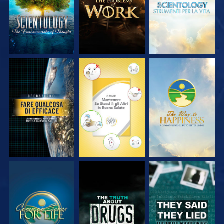
GUARDA
GUARDA
GUARDA
GUARDA
GUARDA
GUARDA