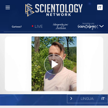
IT
LIVE
Curioso?
Play
Video
LINGUA:
IT