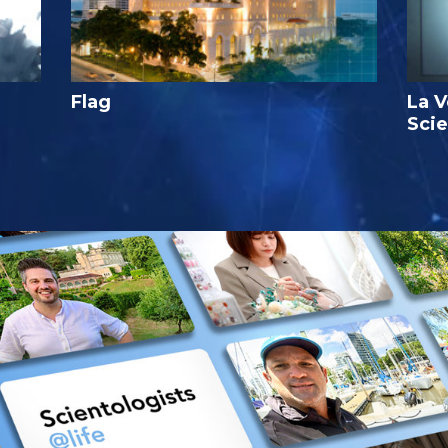
Flag
La V
Sci