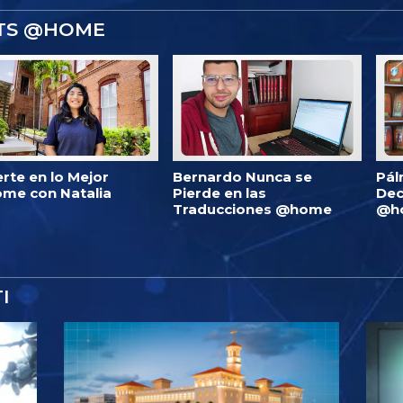
STS @HOME
erte en lo Mejor
Bernardo Nunca se
Pál
me con Natalia
Pierde en las
Dec
Traducciones @home
@h
I