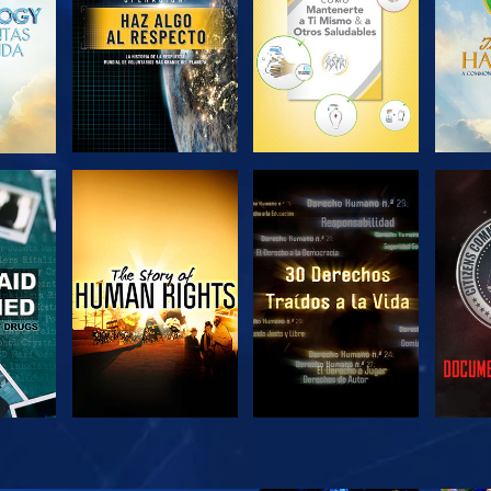
VE
VE