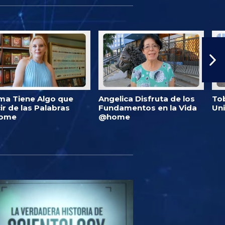
ma Tiene Algo que
Angelica Disfruta de los
Tob
ir de las Palabras
Fundamentos en la Vida
Un
ome
@home