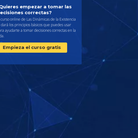
Quieres empezar a tomar las
ecisiones correctas?
 curso online de Las Dinámicas de la Existencia
 dará los principios básicos que puedes usar
ra ayudarte a tomar decisiones correctas en la
da.
Empieza el curso gratis