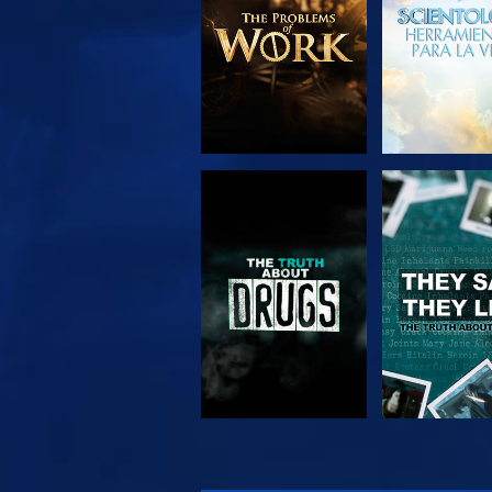
VE
VE