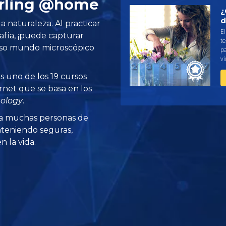
irling @home
¿
d
la naturaleza. Al practicar
El
afía, ¡puede capturar
te
roso mundo microscópico
pa
vi
s uno de los 19 cursos
rnet que se basa en los
tology
.
a muchas personas de
teniendo seguras,
 la vida.