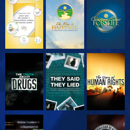
REGARDER
REGARDER
REGARDER
REGARDER
REGARDER
REGARDER