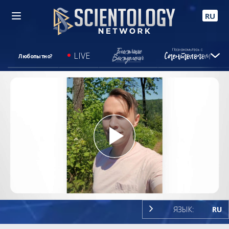
RU
LIVE
Любопытно?
Play
Video
ЯЗЫК:
RU