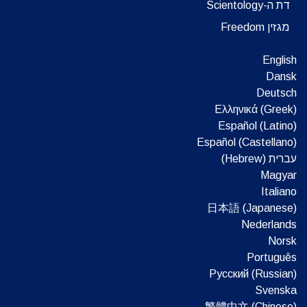
דת ה-Scientology
מגזין Freedom
English
Dansk
Deutsch
Ελληνικά (Greek)
Español (Latino)
Español (Castellano)
עברית (Hebrew)‏
Magyar
Italiano
日本語 (Japanese)
Nederlands
Norsk
Português
Русский (Russian)
Svenska
繁體中文 (Chinese)