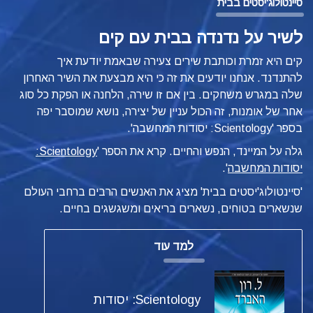
סיינטולוג'יסטים בבית
לשיר על נדנדה בבית עם קים
קים היא זמרת וכותבת שירים צעירה שבאמת יודעת איך
להתנדנד. אנחנו יודעים את זה כי היא מבצעת את השיר האחרון
שלה במגרש משחקים. בין אם זו שירה, הלחנה או הפקת כל סוג
אחר של אומנות, זה הכול עניין של יצירה, נושא שמוסבר יפה
בספר
'Scientology: יסודות המחשבה'.
גלה על המיינד, הנפש והחיים. קרא את הספר '
Scientology:
יסודות המחשבה
'.
'סיינטולוג'יסטים בבית' מציג את האנשים הרבים ברחבי העולם
שנשארים בטוחים, נשארים בריאים ומשגשגים בחיים.
למד עוד
Scientology: יסודות