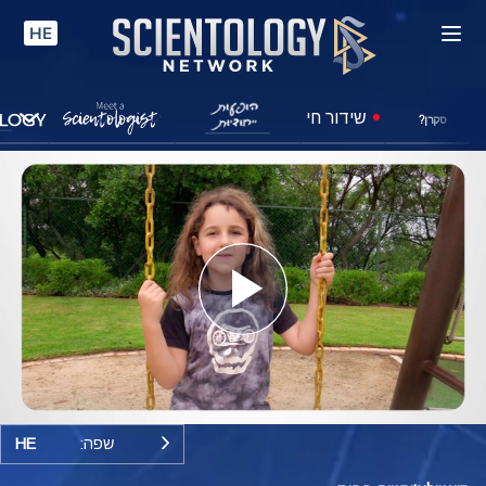
HE
שידור חי
סקרן?
Play
Video
שפה:
HE