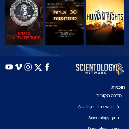
צפה
צפה
צפה
צפה
צפה
בדוק את הסדרה
תוכניות
סדרה מקורית
ל. רון האברד: בקולו שלו
בתוך Scientology
היעד: Scientology