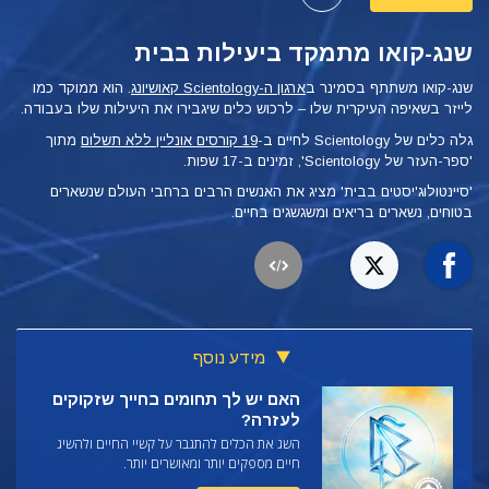
שנג-קואו מתמקד ביעילות בבית
שנג-קואו משתתף בסמינר ב
ארגון ה-Scientology קאושיונג
. הוא ממוקד כמו
לייזר בשאיפה העיקרית שלו – לרכוש כלים שיגבירו את היעילות שלו בעבודה.
גלה כלים של Scientology לחיים ב-
19 קורסים אונליין ללא תשלום
מתוך
'ספר-העזר של Scientology', זמינים ב-17 שפות.
'סיינטולוג'יסטים בבית' מציג את האנשים הרבים ברחבי העולם שנשארים
בטוחים, נשארים בריאים ומשגשגים בחיים.
מידע נוסף
האם יש לך תחומים בחייך שזקוקים
לעזרה?
השג את הכלים להתגבר על קשיי החיים ולהשיג
חיים מספקים יותר ומאושרים יותר.