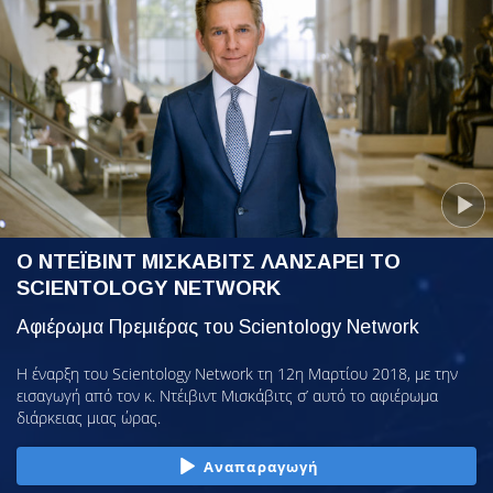
Ο ΝΤΕΪΒΙΝΤ ΜΙΣΚΑΒΙΤΣ ΛΑΝΣΑΡΕΙ ΤΟ
SCIENTOLOGY NETWORK
Αφιέρωμα Πρεμιέρας του Scientology Network
Η έναρξη του Scientology Network τη 12η Μαρτίου 2018, με την
εισαγωγή από τον κ. Ντέιβιντ Μισκάβιτς σ’ αυτό το αφιέρωμα
διάρκειας μιας ώρας.
Αναπαραγωγή