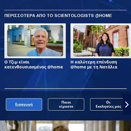
ΠΕΡΙΣΣΟΤΕΡΑ ΑΠΟ ΤΟ SCIENTOLOGISTS @HOME
Ο Τζιμ είναι
Η καλύτερη επένδυση
κατενθουσιασμένος @home
@home με τη Νατάλια
Ποιοι
Οι
Εισαγωγή
είμαστε
Εκκλησίες μας