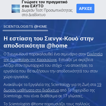
Γνώρισε τον πραγματικό
σου ΕΑΥΤΟ
ΑΡΧΙΣΕ
Δωρεάν Τεστ Προσωπικότητας
στο Διαδίκτυο
SCIENTOLOGISTS @HOME
Η εστίαση του Σιενγκ‑Κουό στην
αποδοτικότητα @home
Ο Σιενγκ‑Κουό παρακολουθεί ένα σεμινάριο στην
Εκκλησία
της Scientology της Καοσιούνγκ
. Εστιάζει με ακρίβεια
λέιζερ στον πρωταρχικό του στόχο – να αποκτήσει τα
εργαλεία που θα αυξήσουν την αποδοτικότητά του στον
χώρο εργασίας.
Ανακάλυψε τα Εργαλεία της Scientology για τη Ζωή στα
19
δωρεάν μαθήματα στο διαδίκτυο
από
Το Εγχειρίδιο της
Scientology
, που είναι διαθέσιμα σε 17 γλώσσες.
To
Scientologists @home
παρουσιάζει τους πολλούς