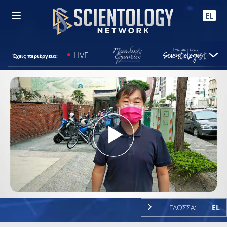
EL
LIVE
Έχεις περιέργεια;
Play
Video
ΓΛΩΣΣΑ:
EL