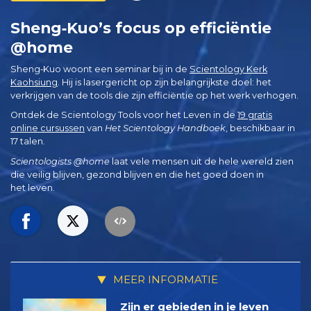
Sheng‑Kuo’s focus op efficiëntie
@home
Sheng‑Kuo woont een seminar bij in de
Scientology Kerk
Kaohsiung
. Hij is lasergericht op zijn belangrijkste doel: het
verkrijgen van de tools die zijn efficiëntie op het werk verhogen.
Ontdek de Scientology Tools voor het Leven in de
19 gratis
online cursussen
van
Het Scientology Handboek
, beschikbaar in
17 talen.
Scientologists @home
laat vele mensen uit de hele wereld zien
die veilig blijven, gezond blijven en die het goed doen in
het leven.
MEER INFORMATIE
Zijn er gebieden in je leven