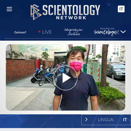
IT
LIVE
Curioso?
Play
Video
LINGUA:
IT