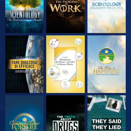
GUARDA
GUARDA
GUARDA
GUARDA
GUARDA
GUARDA