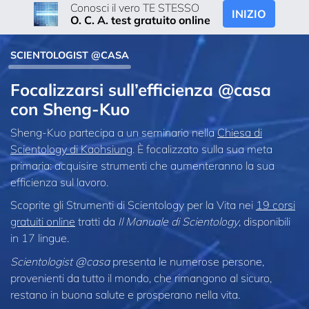
Conosci il vero TE STESSO
INIZIO
O. C. A. test gratuito online
SCIENTOLOGIST @CASA
Focalizzarsi sull’efficienza @casa
con Sheng-Kuo
Sheng-Kuo partecipa a un seminario nella
Chiesa di
Scientology di Kaohsiung
. È focalizzato sulla sua meta
primaria: acquisire strumenti che aumenteranno la sua
efficienza sul lavoro.
Scoprite gli Strumenti di Scientology per la Vita nei
19 corsi
gratuiti online
tratti da
Il Manuale di Scientology
, disponibili
in 17 lingue.
Scientologist @casa
presenta le numerose persone,
provenienti da tutto il mondo, che rimangono al sicuro,
restano in buona salute e prosperano nella vita.