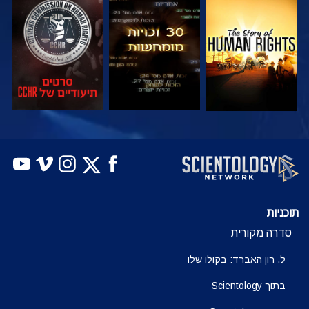
צפה
צפה
צפה
צפה
צפה
בדוק את הסדרה
תוכניות
סדרה מקורית
ל. רון האברד: בקולו שלו
בתוך Scientology