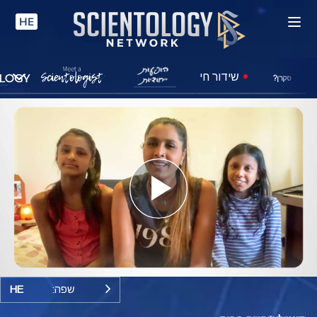
HE
שידור חי
סקרן?
Play
Video
שפה:
HE