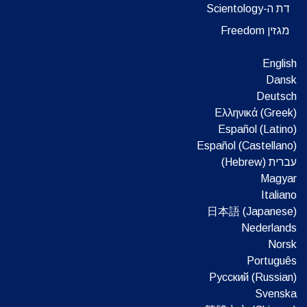
דת ה-Scientology
מגזין Freedom
English
Dansk
Deutsch
Ελληνικά (Greek)
Español (Latino)
Español (Castellano)
עברית (Hebrew)‏
Magyar
Italiano
日本語 (Japanese)
Nederlands
Norsk
Português
Русский (Russian)
Svenska