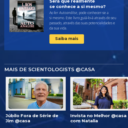
Será que realmente
se conhece a si mesmo?
Ao ler
Autoanálise
, pode conhecer‑se a
si mesmo. Este livro guiá‑lo‑á através do seu
passado, através das suas potencialidades e
da sua vida.
Saiba mais
MAIS DE SCIENTOLOGISTS @CASA
Júbilo Fora de Série de
Invista no Melhor @casa
Jim @casa
com Natalia