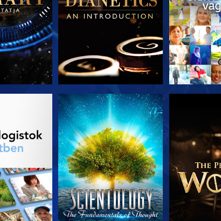
T RÉSZEI
MŰSORNÉZÉS
A SOROZA