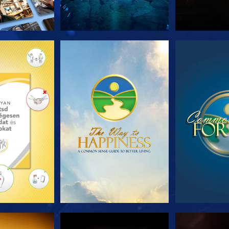
T RÉSZEI
MŰSORNÉZÉS
MŰSOR