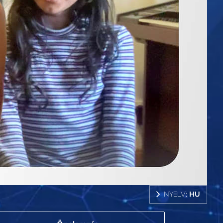
NYELV:
HU