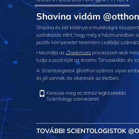
Shavina vidám @ottho
Shavina és két kislánya a mulatságra összponto
szórakozás iránt, hogy még a házimunkában is 
pozitív környezetet teremteni családja számára
Használja az
Önelemzés
processzeit akár mind
tudja a pozícióját az érzelmi Tónusskálán, és sz
A
Scientologistok @otthon
számos olyan embert
és jól vannak, és sikeresek az életben.
Keresse meg az önhöz legközelebbi
Scientology szervezetet
TOVÁBBI SCIENTOLOGISTOK @