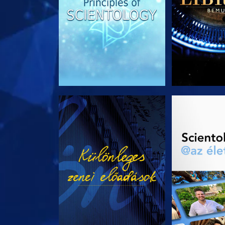
MŰSORNÉZÉS
A SOROZA