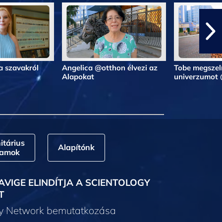
a szavakról
Angelica @otthon élvezi az
Tobe megszelí
Alapokat
univerzumot
tárius
Alapítónk
ramok
AVIGE ELINDÍTJA A SCIENTOLOGY
T
gy Network bemutatkozása