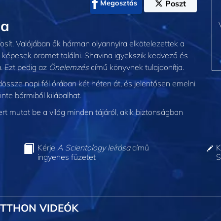
Megosztás
Poszt
na
sít. Valójában ők hárman olyannyira elkötelezettek a
képesek örömet találni. Shavina igyekszik kedvező és
. Ezt pedig az
Önelemzés
című könyvnek tulajdonítja.
össze napi fél órában két héten át, és jelentősen emelni
inte bármiből kilábalhat.
 mutat be a világ minden tájáról, akik biztonságban
Kérje
A Scientology leírása
című
K
ingyenes füzetet
S
OTTHON VIDEÓK