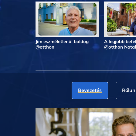
Jim eszméletlenül boldog
A legjobb befe
@otthon
@otthon Natal
Bevezetés
Rólun