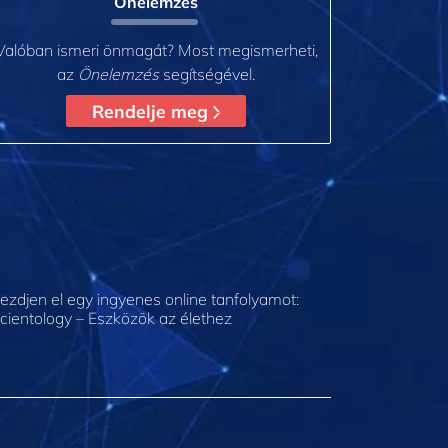
Önelemzés
Valóban ismeri önmagát? Most megismerheti,
az
Önelemzés
segítségével.
Rendelje meg
ezdjen el egy ingyenes online tanfolyamot:
cientology – Eszközök az élethez