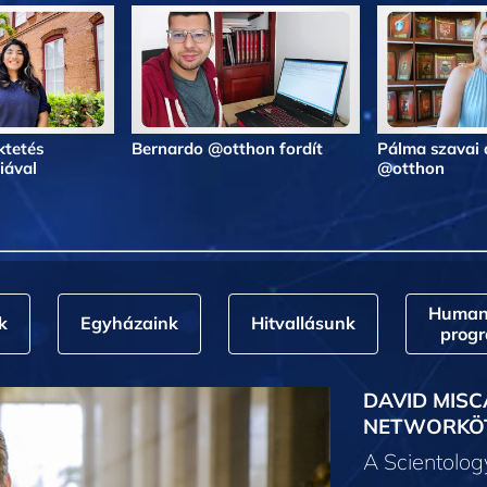
ktetés
Bernardo @otthon fordít
Pálma szavai 
iával
@otthon
Humani
k
Egyházaink
Hitvallásunk
prog
DAVID MISC
NETWORKÖ
A Scientolo