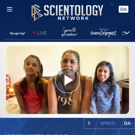
DA
LIVE
Nysgerrig?
Play
Video
SPROG:
DA