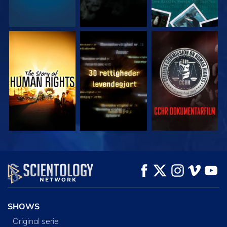
SE
SE
SE
SE
SE
UDFORSK SERIEN
SHOWS
Original serie