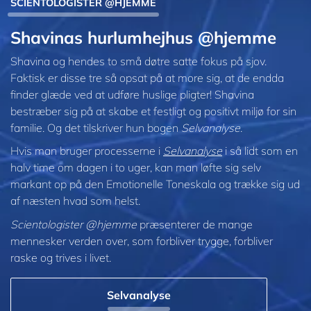
SCIENTOLOGISTER @HJEMME
Shavinas hurlumhejhus @hjemme
Shavina og hendes to små døtre satte fokus på sjov.
Faktisk er disse tre så opsat på at more sig, at de endda
finder glæde ved at udføre huslige pligter! Shavina
bestræber sig på at skabe et festligt og positivt miljø for sin
familie. Og det tilskriver hun bogen
Selvanalyse
.
Hvis man bruger processerne i
Selvanalyse
i så lidt som en
halv time om dagen i to uger, kan man løfte sig selv
markant op på den Emotionelle Toneskala og trække sig ud
af næsten hvad som helst.
Scientologister @hjemme
præsenterer de mange
mennesker verden over, som forbliver trygge, forbliver
raske og trives i livet.
Selvanalyse