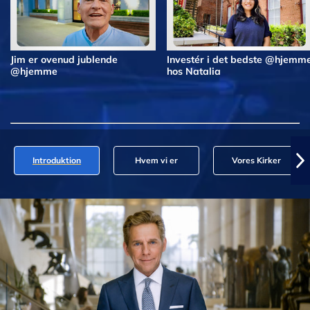
Jim er ovenud jublende
Investér i det bedste @hjemm
@hjemme
hos Natalia
Introduktion
Hvem vi er
Vores Kirker