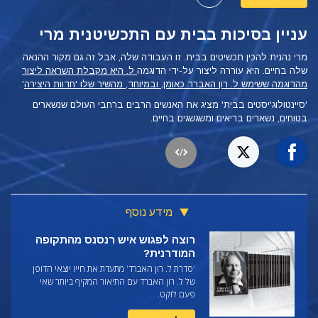
עניין בסיכות בבית עם התכשיטנית מרי
מרי נהנית להכין תכשיטים בבית. זו העבודה שלה, אבל זה גם מקור ההנאה
שלה בחיים. היא עוררה ליצור על-ידי הדוגמה
ל. היא מקבלת השראה ליצור
מהדוגמה ששימש ל. רון האברד כאומן, ובמיוחד, מהשיר שלו 'חדוות היצירה
'.
'סיינטולוג'יסטים בבית' מציג את האנשים הרבים ברחבי העולם שנשארים
בטוחים, נשארים בריאים ומשגשגים בחיים.
מידע נוסף
רוצה לפגוש איש רנסנס מהתקופה
המודרנית?
'סדרת ל. רון האברד' מתעדת את חייו יוצאי הדופן
של ל. רון האברד עם התיאור המקיף ביותר שאי
פעם לוקט.