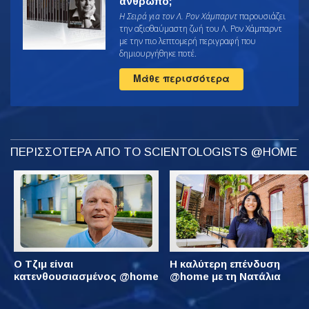
άνθρωπο;
Η Σειρά για τον Λ. Ρον Χάμπαρντ
παρουσιάζει
την αξιοθαύμαστη ζωή του Λ. Ρον Χάμπαρντ
με την πιο λεπτομερή περιγραφή που
δημιουργήθηκε ποτέ.
Μάθε περισσότερα
ΠΕΡΙΣΣΟΤΕΡΑ ΑΠΟ ΤΟ SCIENTOLOGISTS @HOME
Ο Τζιμ είναι
Η καλύτερη επένδυση
κατενθουσιασμένος @home
@home με τη Νατάλια