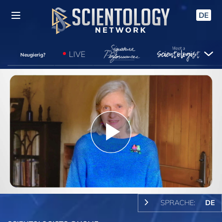
DE
LIVE
Neugierig?
Play
Video
SPRACHE:
DE