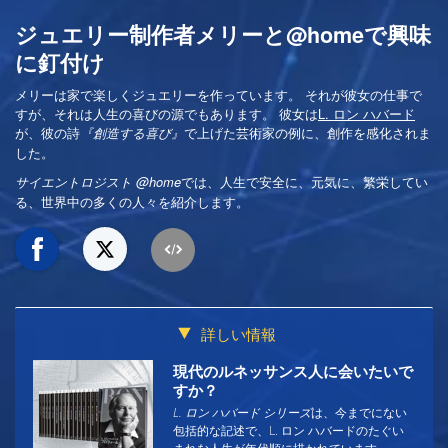
ジュエリー制作者メリーと@homeで興味
に釘付け
メリーは家で楽しくジュエリーを作っています。 それが彼女の仕事で
すが、それは人生の喜びの源でもあります。 彼女は
L. ロン ハバード
が、彼の詩
で上げた芸術家の例に、創作を感化されま
『創造する喜び』
した。
では、人生で安全に、元気に、繁栄してい
サイエントロジスト @home
る、世界中の多くの人々を紹介します。
詳しい情報
現代のルネッサンス人に会いたいで
すか？
L. ロン ハバード シリーズ
は、今までにない
包括的な記述で、L. ロン ハバードのたぐい