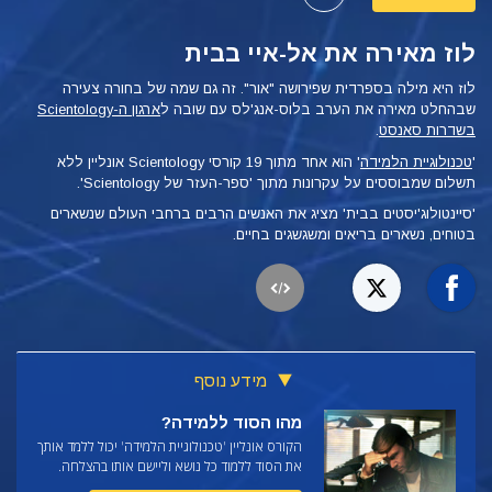
לוז מאירה את אל-איי בבית
לוז היא מילה בספרדית שפירושה "אור". זה גם שמה של בחורה צעירה
שבהחלט מאירה את הערב בלוס-אנג'לס עם שובה ל
ארגון ה-Scientology
בשדרות סאנסט
.
'
טכנולוגיית הלמידה
'
הוא אחד מתוך 19 קורסי Scientology אונליין ללא
תשלום שמבוססים על עקרונות מתוך 'ספר-העזר של Scientology'.
'סיינטולוג'יסטים בבית' מציג את האנשים הרבים ברחבי העולם שנשארים
בטוחים, נשארים בריאים ומשגשגים בחיים.
מידע נוסף
מהו הסוד ללמידה?
הקורס אונליין 'טכנולוגיית הלמידה' יכול ללמד אותך
את הסוד ללמוד כל נושא וליישם אותו בהצלחה.