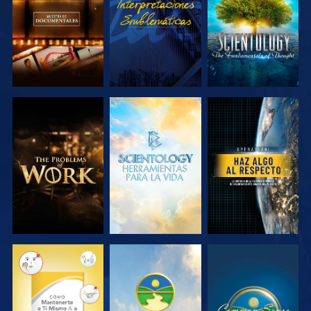
SERIES
SERIES
EXPLORA LAS
EXPLORA LAS
VE
SERIES
SERIES
VE
VE
VE