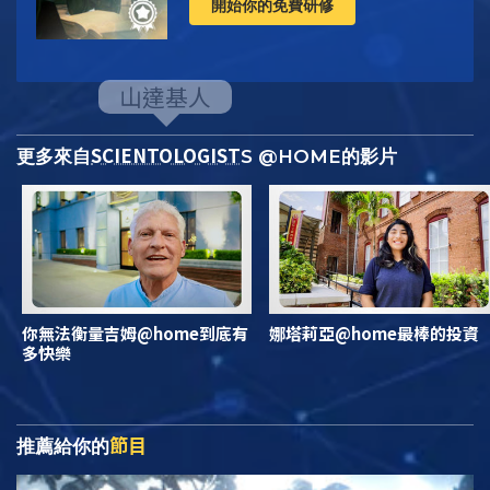
開始你的免費研修
SCIENTOLOGIST
更多來自
S @HOME的影片
你無法衡量吉姆@home到底有
娜塔莉亞@home最棒的投資
多快樂
節目
推薦給你的