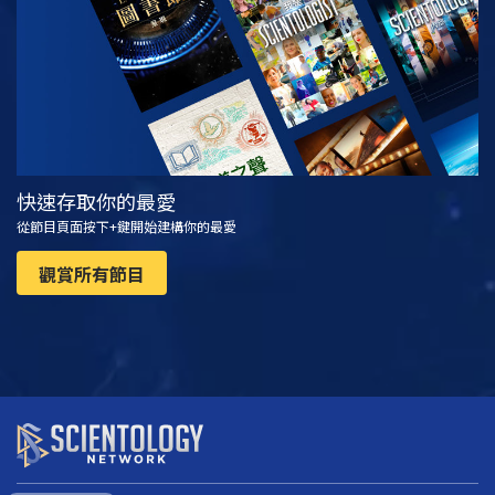
快速存取你的最愛
從節目頁面按下+鍵開始建構你的最愛
觀賞所有節目