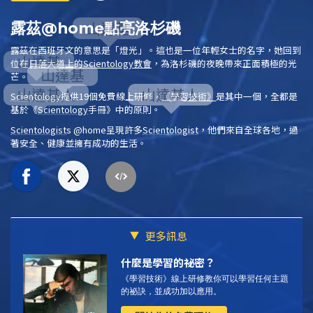
露茲@home點亮洛杉磯
露茲
在西班牙文的意思是「燈光」。這也是一位年輕女士的名字，她回到
位在
日落大道上的
Scientology
教會
，為洛杉磯的夜晚帶來正面積極的光
芒。
Scientology
提供19個免費線上研修，
《學習技術》
是其中一個，全都是
基於
《
Scientology
手冊》
中的原則。
Scientologist
s @home
呈現許多
Scientologist
，他們來自全球各地，過
著安全、健康並擁有成功的生活。
更多訊息
什麼是學習的祕密？
《學習技術》線上研修教你可以學習任何主題
的祕訣，並成功加以應用。