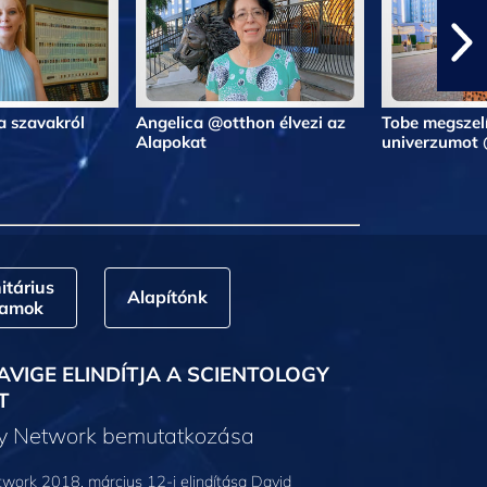
a szavakról
Angelica @otthon élvezi az
Tobe megszelí
Alapokat
univerzumot
tárius
Alapítónk
ramok
AVIGE ELINDÍTJA A SCIENTOLOGY
T
gy Network bemutatkozása
work 2018. március 12-i elindítása David