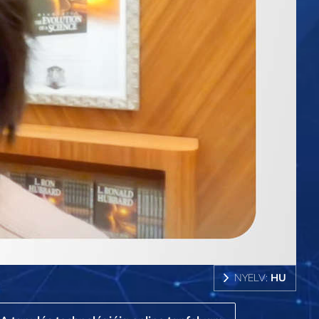
NYELV:
HU