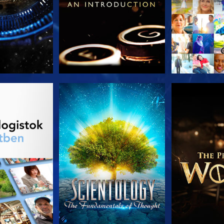
T RÉSZEI
MŰSORNÉZÉS
A SOROZA