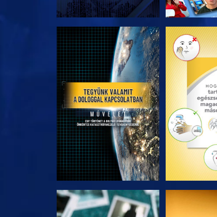
A SOROZAT RÉSZEI
A SOROZA
MŰSORNÉZÉS
MŰSOR