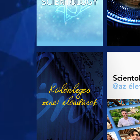
MŰSORNÉZÉS
A SOROZA