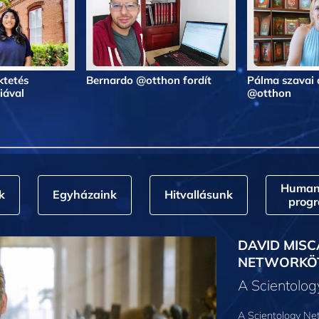
ktetés
Bernardo @otthon fordít
Pálma szavai 
iával
@otthon
Humani
k
Egyházaink
Hitvallásunk
prog
DAVID MISC
NETWORKÖ
A Scientolo
A Scientology Net