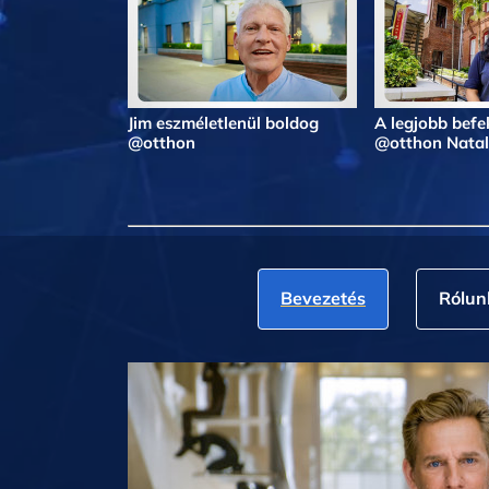
Jim eszméletlenül boldog
A legjobb befe
@otthon
@otthon Natal
Bevezetés
Rólun