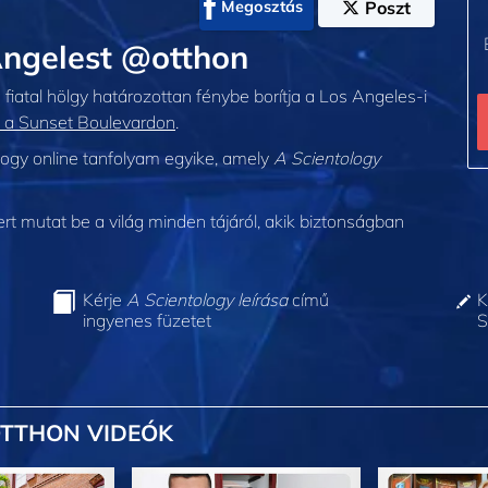
Megosztás
Poszt
Angelest @otthon
a fiatal hölgy határozottan fénybe borítja a Los Angeles-i
 a Sunset Boulevardon
.
ogy online tanfolyam egyike, amely
A Scientology
 mutat be a világ minden tájáról, akik biztonságban
Kérje
A Scientology leírása
című
K
ingyenes füzetet
S
OTTHON VIDEÓK