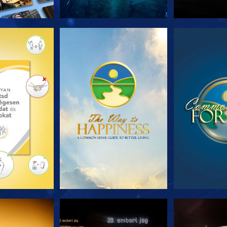
T RÉSZEI
MŰSORNÉZÉS
MŰSOR
NÉZÉS
MŰSORNÉZÉS
MŰSOR