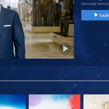
Miscavige bemuta
Lejá