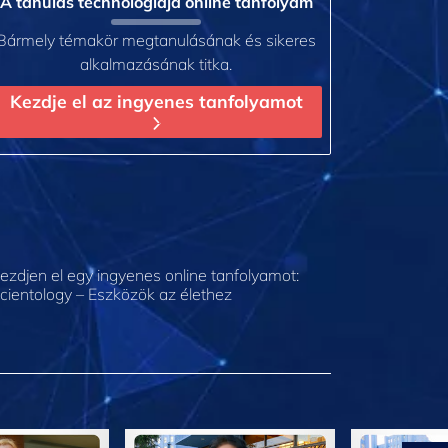
A tanulás technológiája online tanfolyam
Bármely témakör megtanulásának és sikeres
alkalmazásának titka.
Kezdje el az ingyenes tanfolyamot
ezdjen el egy ingyenes online tanfolyamot:
cientology – Eszközök az élethez