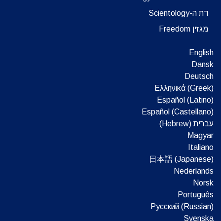
דת ה-Scientology
מגזין Freedom
English
Dansk
Deutsch
Ελληνικά (Greek)
Español (Latino)
Español (Castellano)
עברית (Hebrew)‏
Magyar
Italiano
日本語 (Japanese)
Nederlands
Norsk
Português
Русский (Russian)
Svenska