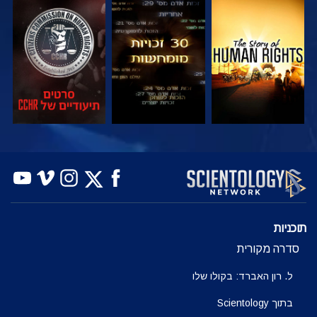
צפה
צפה
צפה
צפה
צפה
בדוק את הסדרה
תוכניות
סדרה מקורית
ל. רון האברד: בקולו שלו
בתוך Scientology