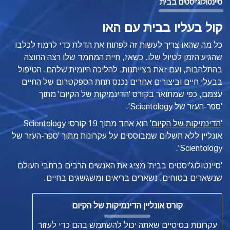
סיינטולוג'יסטים בבית
קול בעליו בבית עם האו
כל מה שהאו צריך לעשות זה לפתוח את הדלת כדי לרמוז לכלבו
שהגיע הזמן לטיול שלו. כשאז, חיית המחמד שלו רצה החוצה
בהתלהבות, ועם זאת בצייתנות, להליכה היומית שלהם. הטיפול
בבעלי חיים וביצורים אחרים נכנס תחת הספקטרום של החיים
עצמם, כפי שמתואר
בקורס 'הדינמיקות של הקיום' מתוך
'ספר-העזר של Scientology'.
'
הדינמיקות של הקיום
'
הוא אחד מתוך 19 קורסי Scientology
אונליין ללא תשלום שמבוססים על עקרונות מתוך 'ספר-העזר של
Scientology'.
'סיינטולוג'יסטים בבית' מציג את האנשים הרבים ברחבי העולם
שנשארים בטוחים, נשארים בריאים ומשגשגים בחיים.
קורס אונליין הדינמיקות של הקיום
עקרונות בסיסיים שאתה יכול להשתמש בהם כדי לעזור