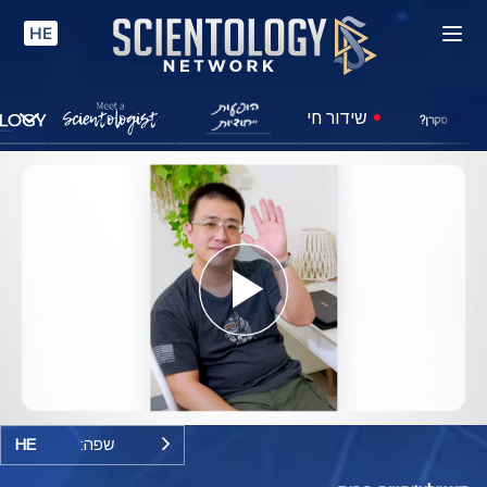
HE
שידור חי
סקרן?
Play
Video
שפה:
HE