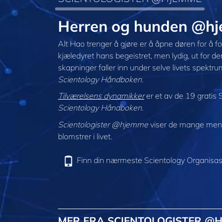
Herren og hunden @h
Alt Hao trenger å gjøre er å åpne døren for å fort
kjæledyret hans begeistret, men lydig, ut for d
skapninger faller inn under selve livets spektrum
Scientology Håndboken
.
Tilværelsens dynamikker
er et av de 19 gratis 
Scientology Håndboken
.
Scientologister @hjemme
viser de mange menne
blomstrer i livet.
Finn din nærmeste Scientology Organisas
MER FRA SCIENTOLOGISTER @