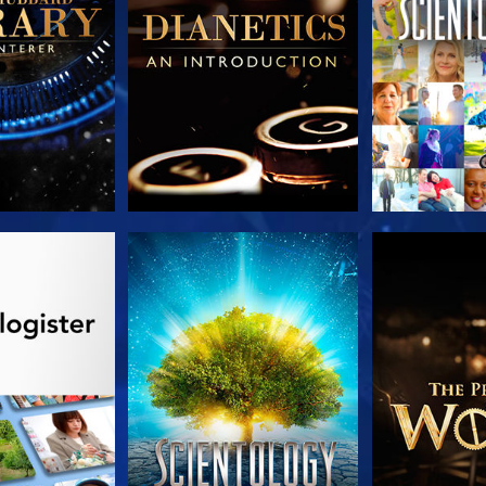
 SERIEN
SE
UTFORSK