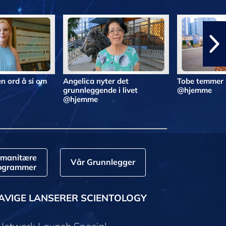
n ord å si om
Angelica nyter det
Tobe temmer 
grunnleggende i livet
@hjemme
@hjemme
manitære
Vår Grunnlegger
ogrammer
AVIGE LANSERER SCIENTOLOGY