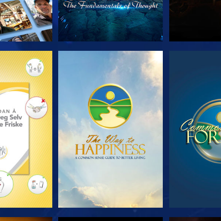
 SERIEN
SE
S