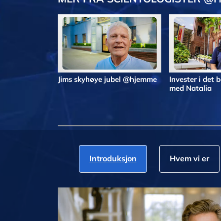
Jims skyhøye jubel @hjemme
Invester i det
med Natalia
Introduksjon
Hvem vi er