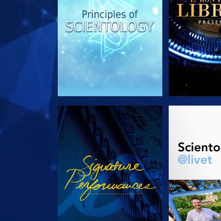
SE
UTFORSK