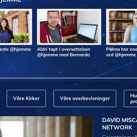
 beste @hjemme
Aldri tapt i oversettelsen
Pálma har noe
@hjemme med Bernardo
ord @hjemme
Hu
Våre Kirker
Våre overbevisninger
pr
DAVID MISC
NETWORK