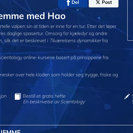
Del
Post
jemme med Hao
elle valpen sin at tiden er inne for en tur. Etter det løper
eres daglige spasertur. Omsorg for kjæledyr og andre
, slik det er beskrevet i
Tilværelsens dynamikker
fra
Scientology online-kursene basert på prinsippene fra
sker over hele kloden som holder seg trygge, friske og
jon
Bestill et gratis hefte
En beskrivelse av Scientology
HJEMME