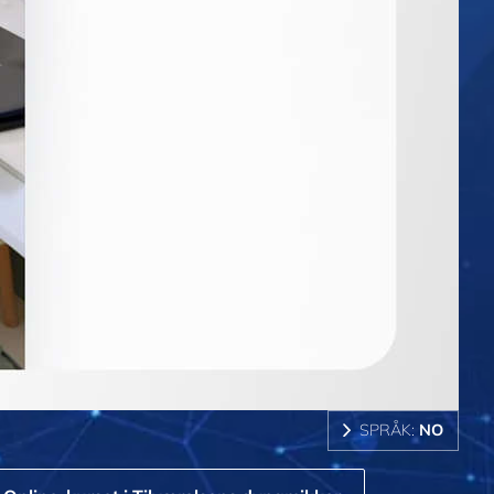
SPRÅK:
NO