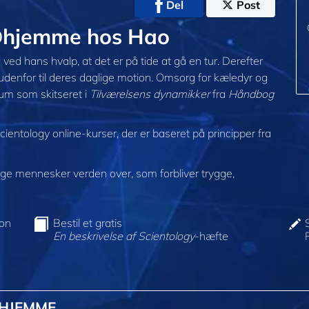
Del
Post
@hjemme hos Hao
ved hans hvalp, at det er på tide at gå en tur. Derefter
 udenfor til deres daglige motion. Omsorg for kæledyr og
rum som skitseret i
Tilværelsens dynamikker
fra
Håndbog
cientology online-kurser, der er baseret på principper fra
e mennesker verden over, som forbliver trygge,
ion
Bestil et gratis
En beskrivelse af Scientology
-hæfte
@HJEMME