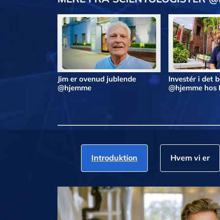
Jim er ovenud jublende
Investér i det 
@hjemme
@hjemme hos 
Introduktion
Hvem vi er