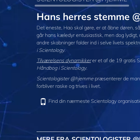
Hans herres stemme 
Det eneste, Hao skal gøre, er at åbne døren, så 
går hans kæledyr entusiastisk, men dog lydigt,
andre skabninger falder ind i selve livets spekt
i Scientology
.
Tilværelsens dynamikker
er et af de 19 gratis S
Håndbog i Scientology
.
Scientologister @hjemme
præsenterer de mang
forbliver raske og trives i livet.
Find din nærmeste Scientology organisat
MERE FRA SCIENTOLOGISTER 