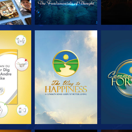
 SERIEN
SE
S