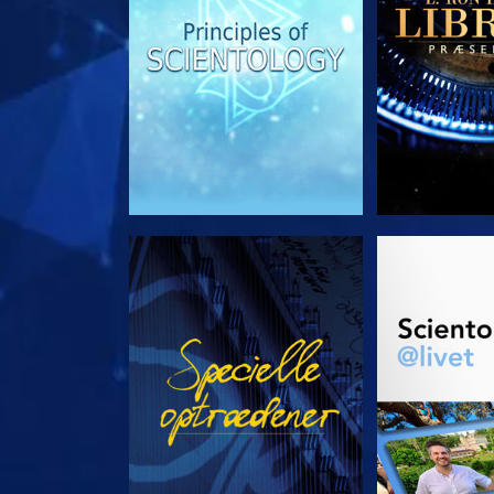
SE
UDFORSK