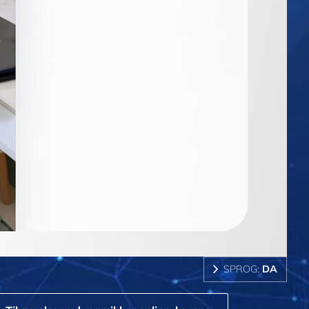
SPROG:
DA