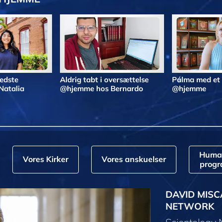
bedste
Aldrig tabt i oversættelse
Pálma med et
Natalia
@hjemme hos Bernardo
@hjemme
Huma
Vores Kirker
Vores anskuelser
prog
DAVID MISC
NETWORK