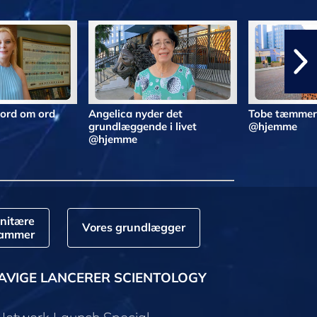
 ord om ord
Angelica nyder det
Tobe tæmmer 
grundlæggende i livet
@hjemme
@hjemme
nitære
Vores grundlægger
rammer
AVIGE LANCERER SCIENTOLOGY