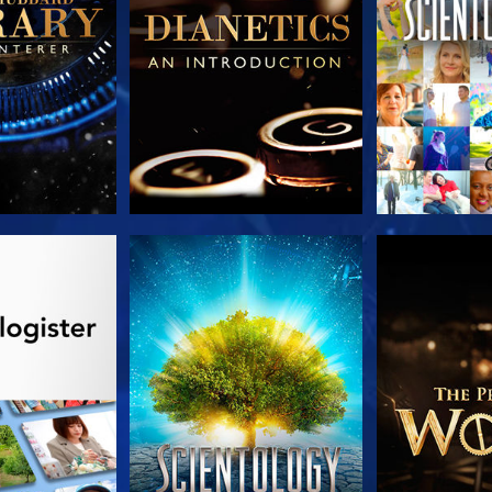
 SERIEN
SE
UDFORSK